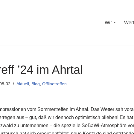
Wir
Wer
ff ’24 im Ahrtal
08-02
Aktuell
,
Blog
,
Offlinetreffen
mpressionen vom Sommertreffen im Ahrtal. Das Wetter sah vora
regen aus – gut, daß wir dennoch optimistisch blieben! Es hat 
rzwald zu unternehmen – die spezielle SoBaWi-Atmosphäre vo
stausch hat sich erneut entfaltet, neue Kontakte sind entstan