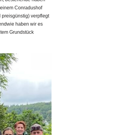
n seinem Conradushof
preisgünstig) verpflegt
gendwie haben wir es
nztem Grundstück