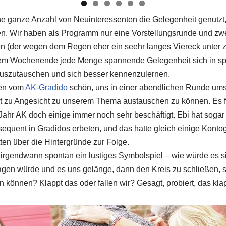
e ganze Anzahl von Neuinteressenten die Gelegenheit genutzt,
. Wir haben als Programm nur eine Vorstellungsrunde und zw
n (der wegen dem Regen eher ein seehr langes Viereck unter z
esem Wochenende jede Menge spannende Gelegenheit sich in s
uszutauschen und sich besser kennenzulernen.
gen vom
AK-Gradido
schön, uns in einer abendlichen Runde ums
 zu Angesicht zu unserem Thema austauschen zu können. Es f
ahr AK doch einige immer noch sehr beschäftigt. Ebi hat soga
nsequent in Gradidos erbeten, und das hatte gleich einige Kon
en über die Hintergründe zur Folge.
irgendwann spontan ein lustiges Symbolspiel – wie würde es s
gen würde und es uns gelänge, dann den Kreis zu schließen, so
 können? Klappt das oder fallen wir? Gesagt, probiert, das klap