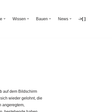
te
Wissen
Bauen
News
->[ ]
b auf dem Bildschirm
sich wieder gelohnt, die
n angeregtem,
den, bestehende haben