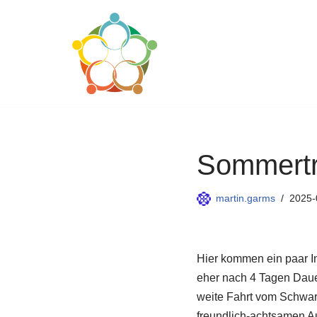
Zum
Inhalt
springen
Sommertre
martin.garms
2025-
Hier kommen ein paar I
eher nach 4 Tagen Dauer
weite Fahrt vom Schwa
freundlich-achtsamen Au